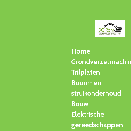
Ga
direct
naar
de
hoofdinhoud
Home
Grondverzetmachi
Trilplaten
Boom- en
struikonderhoud
Bouw
Elektrische
gereedschappen