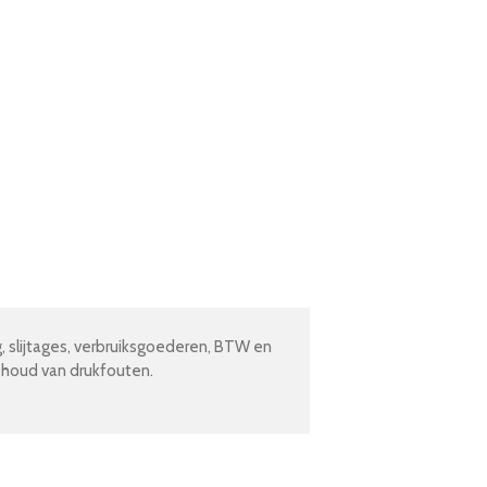
g, slijtages, verbruiksgoederen, BTW en
ehoud van drukfouten.