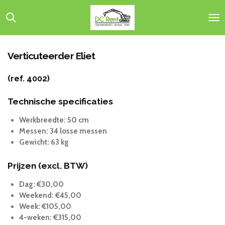
Ga
direct
naar
de
hoofdinhoud
Verticuteerder Eliet
(ref. 4002)
Technische specificaties
Werkbreedte: 50 cm
Messen: 34 losse messen
Gewicht: 63 kg
Prijzen (excl. BTW)
Dag: €30,00
Weekend: €45,00
Week: €105,00
4-weken: €315,00