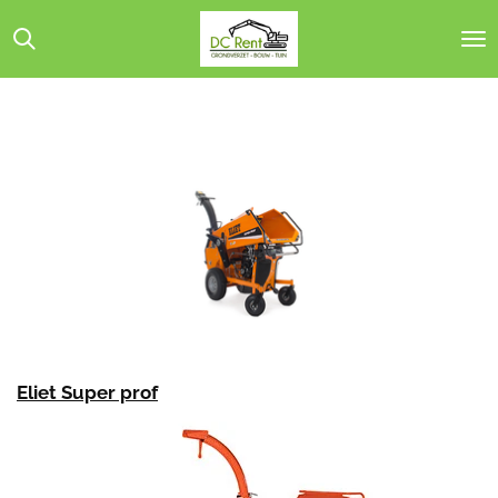
Ga
direct
naar
de
hoofdinhoud
Eliet Super prof